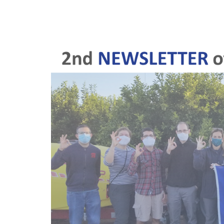
VESPA
FOR
VINEYARDS
VESPA
FOR
CITRUS
TOPPS-
PROWADIS
TOPPS
FOR
CITRUS
STAKEHOLDERS
COMUNICACION
PUBLICACIONES
NEWSLETTER