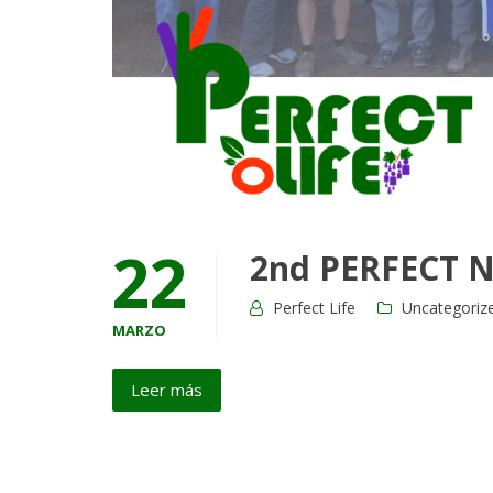
1
NEWSLETTER
2
MEDIOS
BLOG
YOUTUBE
Guia
22
2nd PERFECT Ne
Viñas
Guia
Perfect Life
Uncategoriz
Cítricos
MARZO
CONTACTO
Leer más