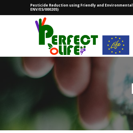
Saltar
Pesticide Reduction using Friendly and Environmentall
al
ENV/ES/000205)
contenido
INICIO
PROYECTO
SOCIOS
OBJETIVOS
ACCIONES
PLANIFICADAS
ENTREGABLES
RESULTADOS
HERRAMIENTAS
DOSAVIÑA
CITRUSVOL